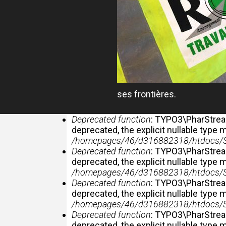
ses frontières.
MESSAGE D'ERREUR
Deprecated function
: TYPO3\PharStream
deprecated, the explicit nullable type
/homepages/46/d316882318/htdocs/Sit
Deprecated function
: TYPO3\PharStream
deprecated, the explicit nullable type
/homepages/46/d316882318/htdocs/Sit
Deprecated function
: TYPO3\PharStream
deprecated, the explicit nullable type
/homepages/46/d316882318/htdocs/Sit
Deprecated function
: TYPO3\PharStream
deprecated, the explicit nullable type