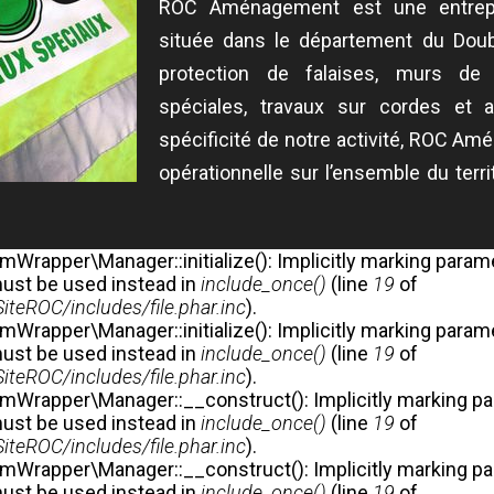
ROC Aménagement est une entrepr
située dans le département du Doubs
protection de falaises, murs de 
spéciales, travaux sur cordes et
spécificité de notre activité, ROC A
opérationnelle sur l’ensemble du terri
Wrapper\Manager::initialize(): Implicitly marking paramet
 must be used instead in
include_once()
(line
19
of
eROC/includes/file.phar.inc
).
Wrapper\Manager::initialize(): Implicitly marking paramet
 must be used instead in
include_once()
(line
19
of
eROC/includes/file.phar.inc
).
Wrapper\Manager::__construct(): Implicitly marking par
 must be used instead in
include_once()
(line
19
of
eROC/includes/file.phar.inc
).
Wrapper\Manager::__construct(): Implicitly marking para
 must be used instead in
include_once()
(line
19
of